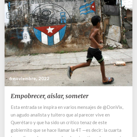
6 noviembre, 2022
Empobrecer, aislar, someter
Empobrecer,
aislar,
Esta entrada se inspira en varios mensajes de @DonVix,
someter
un agudo analista y tuitero que al parecer vive en
Querétaro y que ha sido un crítico tenaz de este
gobiernito que se hace llamar la 4T —es decir: la cuarta